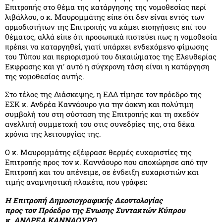
Επιτροπής στο θέμα της κατάργησης της νομοθεσίας περί
λιβάλλου, ο κ. Μαυρομμάτης είπε ότι δεν είναι εντός των
αρμοδιοτήτων της Επιτροπής να κάμει εισηγήσεις επί του
θέματος, αλλά είπε ότι προσωπικά πιστεύει πως η νομοθεσία
πρέπει να καταργηθεί, γιατί υπάρχει ενδεχόμενο φίμωσης
του Τύπου και περιορισμού του δικαιώματος της Ελευθερίας
Εκφρασης και γι' αυτό η σύγχρονη τάση είναι η κατάργηση
της νομοθεσίας αυτής.
Στο τέλος της Διάσκεψης, η ΕΔΔ τίμησε τον πρόεδρο της
ΕΣΚ κ. Ανδρέα Καννάουρο για την άοκνη και πολύτιμη
συμβολή του στη σύσταση της Επιτροπής και τη σχεδόν
ανελλιπή συμμετοχή του στις συνεδρίες της, στα δέκα
χρόνια της λειτουργίας της.
Ο κ. Μαυρομμάτης εξέφρασε θερμές ευχαριστίες της
Επιτροπής προς τον κ. Καννάουρο που αποχώρησε από την
Επιτροπή και του απένειμε, σε ένδειξη ευχαριστιών και
τιμής αναμνηστική πλακέτα, που γράφει:
Η Επιτροπή Δημοσιογραφικής Δεοντολογίας
προς τον Πρόεδρο της Ενωσης Συντακτών Κύπρου
κ. ΑΝΔΡΕΑ ΚΑΝΝΑΟΥΡΟ