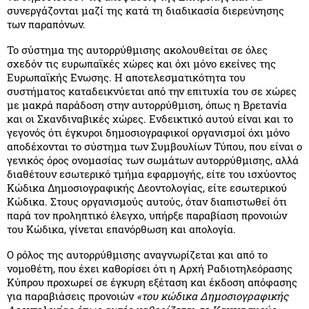
συνεργάζονται μαζί της κατά τη διαδικασία διερεύνησης
των παραπόνων.
Το σύστημα της αυτορρύθμισης ακολουθείται σε όλες
σχεδόν τις ευρωπαϊκές χώρες και όχι μόνο εκείνες της
Ευρωπαϊκής Ενωσης. Η αποτελεσματικότητα του
συστήματος καταδεικνύεται από την επιτυχία του σε χώρες
με μακρά παράδοση στην αυτορρύθμιση, όπως η Βρετανία
και οι Σκανδιναβικές χώρες. Ενδεικτικό αυτού είναι και το
γεγονός ότι έγκυροι δημοσιογραφικοί οργανισμοί όχι μόνο
αποδέχονται το σύστημα των Συμβουλίων Τύπου, που είναι ο
γενικός όρος ονομασίας των σωμάτων αυτορρύθμισης, αλλά
διαθέτουν εσωτερικό τμήμα εφαρμογής, είτε του ισχύοντος
Κώδικα Δημοσιογραφικής Δεοντολογίας, είτε εσωτερικού
Κώδικα. Στους οργανισμούς αυτούς, όταν διαπιστωθεί ότι
παρά τον προληπτικό έλεγχο, υπήρξε παραβίαση προνοιών
του Κώδικα, γίνεται επανόρθωση και απολογία.
Ο ρόλος της αυτορρύθμισης αναγνωρίζεται και από το
νομοθέτη, που έχει καθορίσει ότι η Αρχή Ραδιοτηλεόρασης
Κύπρου προχωρεί σε έγκυρη εξέταση και έκδοση απόφασης
για παραβιάσεις προνοιών
«του κώδικα Δημοσιογραφικής