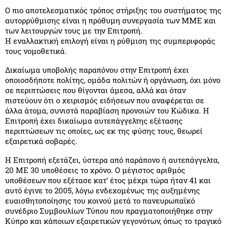
Ο πιο αποτελεσματικός τρόπος στήριξης του συστήματος της
αυτορρύθμισης είναι η πρόθυμη συνεργασία των ΜΜΕ και
των λειτουργών τους με την Επιτροπή.
Η εναλλακτική επιλογή είναι η ρύθμιση της συμπεριφοράς
τους νομοθετικά.
Δικαίωμα υποβολής παραπόνου στην Επιτροπή έχει
οποιοσδήποτε πολίτης, ομάδα πολιτών ή οργάνωση, όχι μόνο
σε περιπτώσεις που θίγονται άμεσα, αλλά και όταν
πιστεύουν ότι ο χειρισμός ειδήσεων που αναφέρεται σε
άλλα άτομα, συνιστά παραβίαση προνοιών του Κώδικα. Η
Επιτροπή έχει δικαίωμα αυτεπάγγελτης εξέτασης
περιπτώσεων τις οποίες, ως εκ της φύσης τους, θεωρεί
εξαιρετικά σοβαρές.
Η Επιτροπή εξετάζει, ύστερα από παράπονο ή αυτεπάγγελτα,
20 ΜΕ 30 υποθέσεις το χρόνο. Ο μέγιστος αριθμός
υποθέσεων που εξέτασε κατ’ έτος μέχρι τώρα ήταν 41 και
αυτό έγινε το 2005, λόγω ενδεχομένως της αυξημένης
ευαισθητοποίησης του κοινού μετά το πανευρωπαϊκό
συνέδριο Συμβουλίων Τύπου που πραγματοποιήθηκε στην
Κύπρο και κάποιων εξαιρετικών γεγονότων, όπως το τραγικό