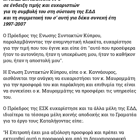
σε ένδειξη τιμής και ευχαριστιών
για τη συμβολή του στη σύσταση της ΕΔΔ
και τη συμμετοχή του σ’ αυτή για δέκα συνεχή έτη
1997-2007
Ο Πρόεδρος της Ενωσης Συντακτών Κύπρου,
παραλαμβάνοντας την αναμνηστική πλακέτα, ευχαρίστησε
για την τιμή που του έγινε και είπε ότι "αυτό που προσέφερα
ήταν το αυτονόητο, ήταν η υποχρέωση μου, ήταν το καθήκον
μου, ήταν η αποστολή μου".
Η Ενωση Συντακτών Κύπρου, είπε ο κ. Καννάουρος,
αισθάνεται την ανάγκη να ευχαριστήσει τον κ. Μαυρομμάτη
για την προσφορά του και παράκληση και επιθυμία της είναι
να συνεχίσει ο κ. Μαυρομμάτης να προσφέρει τις υπηρεσίες
του.
Ο Πρόεδρος της ΕΣΚ ευχαρίστησε και τα άλλα μέλη της ΕΔΔ,
ιδιαίτερα τα τέσσερα μέλη κοινής αποδοχής και το Γραματέα
για το έργο τους Καταλήγοντας είπε:.
''Η Επιτροπή έχει μια αξιόλογη προσφορά και πρέπει να
εκτιμηθεί αυτή η προσφορά και από τη δημοσιογραφική