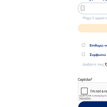
Μέχρι 5 αρχεία 
Επιθυμώ ν
Συμφωνώ μ
Διαβάστε τους
Ό
Captcha
*