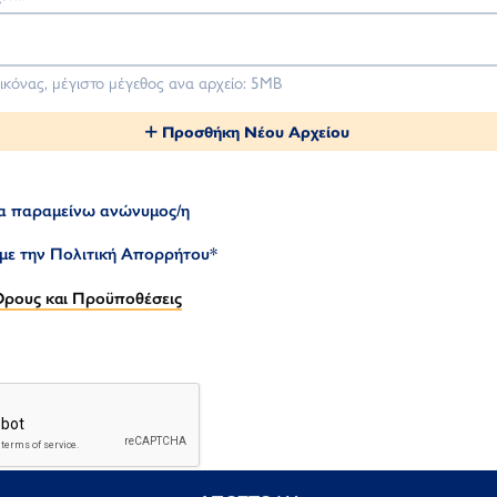
εικόνας, μέγιστο μέγεθος ανα αρχείο: 5ΜΒ
Προσθήκη Νέου Αρχείου
α παραμείνω ανώνυμος/η
ε την Πολιτική Απορρήτου
*
ρους και Προϋποθέσεις