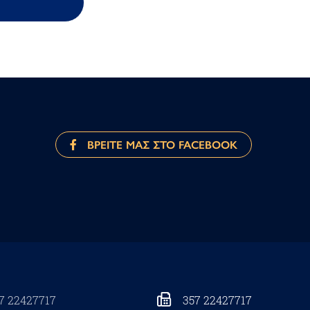
ΒΡΕΙΤΕ ΜΑΣ ΣΤΟ FACEBOOK
7 22427717
357 22427717